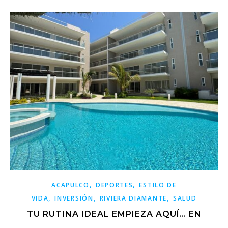
,
,
ACAPULCO
DEPORTES
ESTILO DE
,
,
,
VIDA
INVERSIÓN
RIVIERA DIAMANTE
SALUD
TU RUTINA IDEAL EMPIEZA AQUÍ… EN