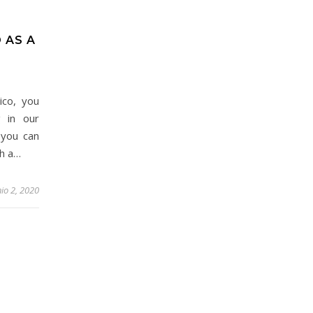
 AS A
ico, you
g in our
 you can
th a…
nio 2, 2020