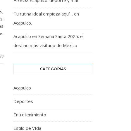
HYROX Acapulco: deporte y mar
s,
Tu rutina ideal empieza aquí… en
s;
Acapulco.
es
os
Acapulco en Semana Santa 2025: el
destino más visitado de México
020
CATEGORÍAS
Acapulco
Deportes
Entretenimiento
Estilo de VIda