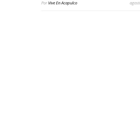
Por
Vive En Acapulco
agost