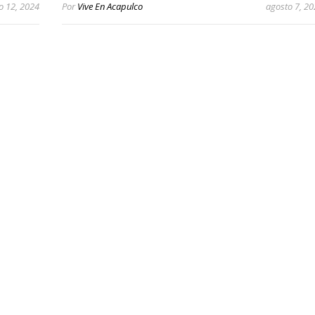
o 12, 2024
Por
Vive En Acapulco
agosto 7, 2