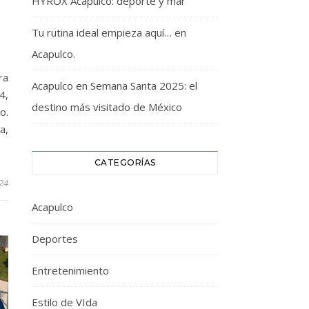
HYROX Acapulco: deporte y mar
Tu rutina ideal empieza aquí… en
Acapulco.
ra
Acapulco en Semana Santa 2025: el
4,
destino más visitado de México
o.
a,
CATEGORÍAS
024
Acapulco
Deportes
Entretenimiento
Estilo de VIda